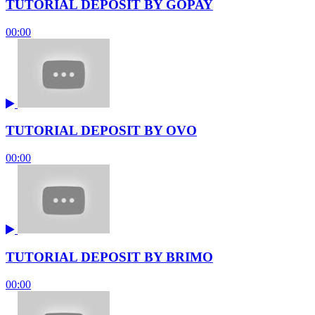
TUTORIAL DEPOSIT BY GOPAY
00:00
TUTORIAL DEPOSIT BY OVO
00:00
TUTORIAL DEPOSIT BY BRIMO
00:00