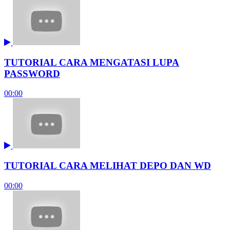
TUTORIAL CARA MENGATASI LUPA
PASSWORD
00:00
TUTORIAL CARA MELIHAT DEPO DAN WD
00:00