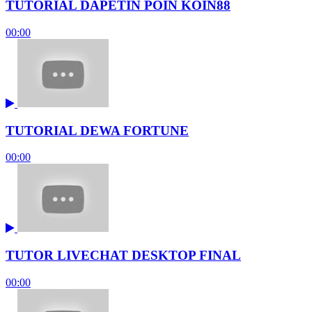
TUTORIAL DAPETIN POIN KOIN88
00:00
TUTORIAL DEWA FORTUNE
00:00
TUTOR LIVECHAT DESKTOP FINAL
00:00