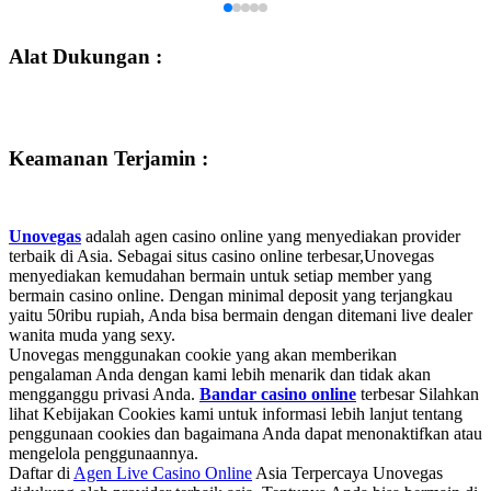
Alat Dukungan :
Keamanan Terjamin :
Unovegas
adalah agen casino online yang menyediakan provider
terbaik di Asia. Sebagai situs casino online terbesar,Unovegas
menyediakan kemudahan bermain untuk setiap member yang
bermain casino online. Dengan minimal deposit yang terjangkau
yaitu 50ribu rupiah, Anda bisa bermain dengan ditemani live dealer
wanita muda yang sexy.
Unovegas menggunakan cookie yang akan memberikan
pengalaman Anda dengan kami lebih menarik dan tidak akan
mengganggu privasi Anda.
Bandar casino online
terbesar Silahkan
lihat Kebijakan Cookies kami untuk informasi lebih lanjut tentang
penggunaan cookies dan bagaimana Anda dapat menonaktifkan atau
mengelola penggunaannya.
Daftar di
Agen Live Casino Online
Asia Terpercaya Unovegas