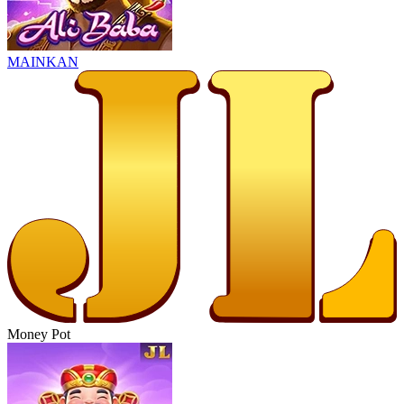
MAINKAN
Money Pot