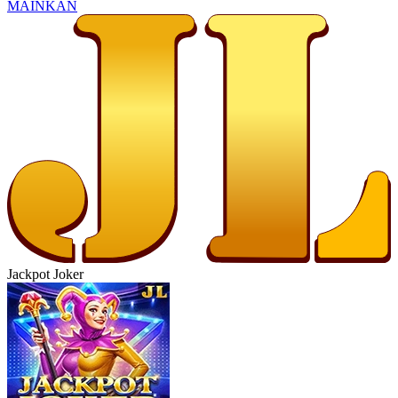
MAINKAN
Jackpot Joker