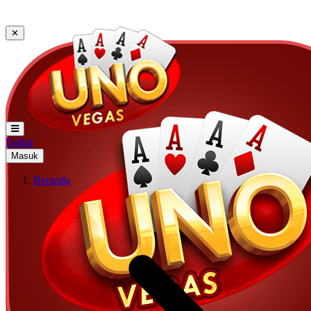
✕
Daftar
Masuk
Beranda