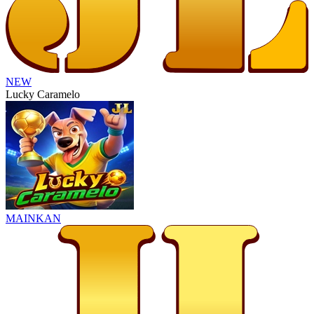
NEW
Lucky Caramelo
MAINKAN