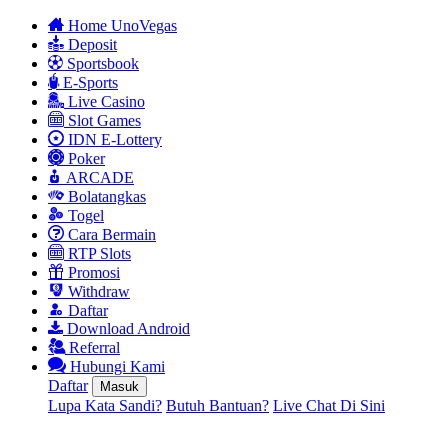
Home UnoVegas
Deposit
Sportsbook
E-Sports
Live Casino
Slot Games
IDN E-Lottery
Poker
ARCADE
Bolatangkas
Togel
Cara Bermain
RTP Slots
Promosi
Withdraw
Daftar
Download Android
Referral
Hubungi Kami
Daftar
Masuk
Lupa Kata Sandi?
Butuh Bantuan?
Live Chat Di Sini