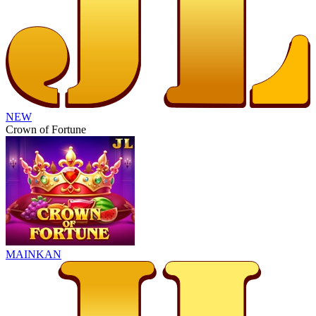
NEW
Crown of Fortune
MAINKAN