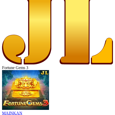
Fortune Gems 3
MAINKAN