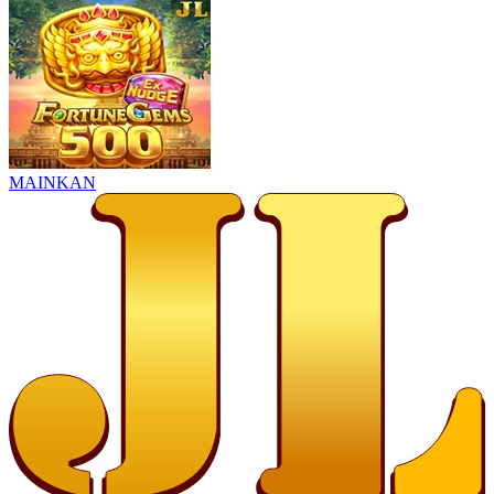
MAINKAN