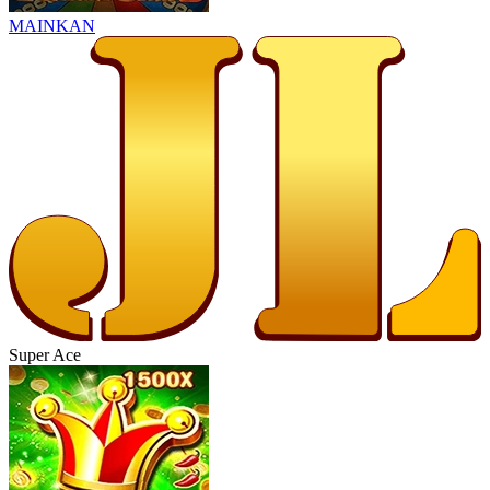
MAINKAN
Super Ace