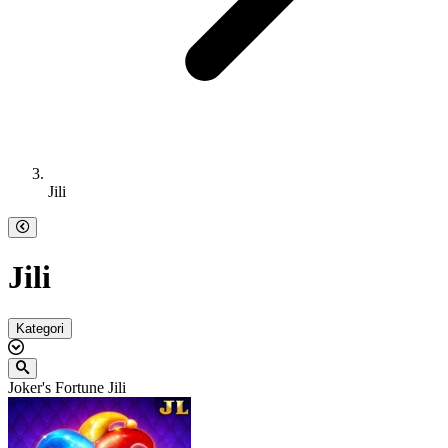
Jili
Jili
Kategori
Joker's Fortune Jili