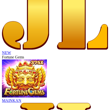
NEW
Fortune Gems
MAINKAN