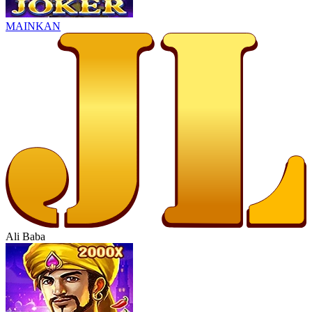
MAINKAN
Ali Baba