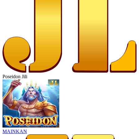
Poseidon Jili
MAINKAN