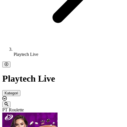
Playtech Live
Playtech Live
Kategori
PT Roulette