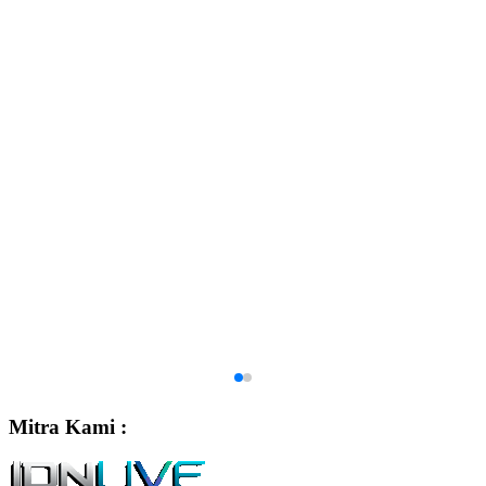
Mitra Kami :