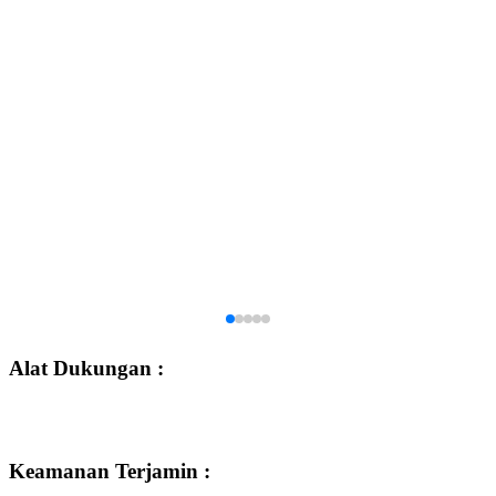
Alat Dukungan :
Keamanan Terjamin :