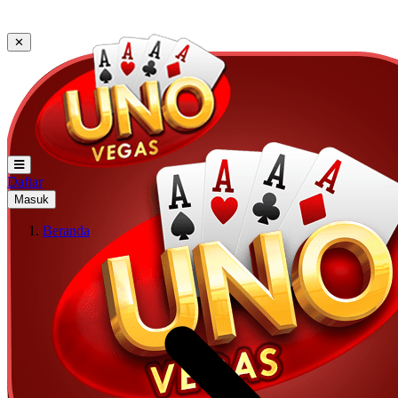
✕
Daftar
Masuk
Beranda