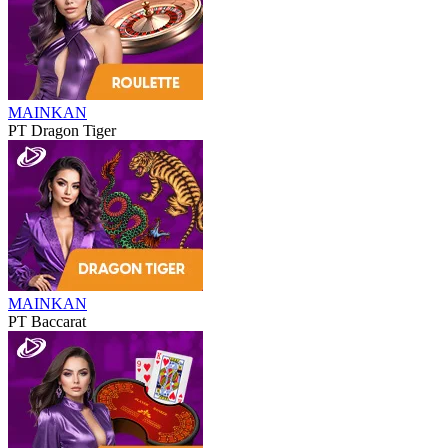
MAINKAN
PT Dragon Tiger
MAINKAN
PT Baccarat