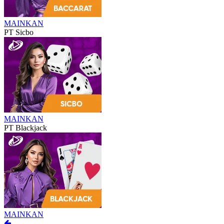
MAINKAN
PT Sicbo
MAINKAN
PT Blackjack
MAINKAN